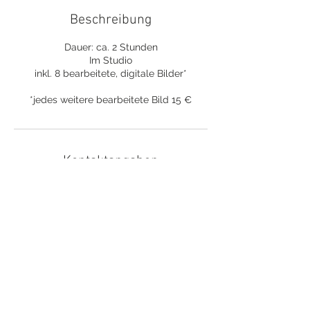
Beschreibung
Dauer: ca. 2 Stunden
Im Studio
inkl. 8 bearbeitete, digitale Bilder*
*jedes weitere bearbeitete Bild 15 €
Kontaktangaben
Pfarrsiedlung 32, 4443 Neustift, Austria
+ 436641805987
kathrinrettensteiner@gmx.at