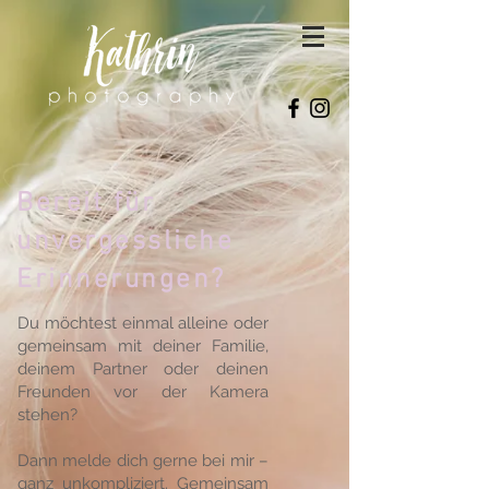
Bereit für
unvergessliche
Erinnerungen?
Du möchtest einmal alleine oder
gemeinsam mit deiner Familie,
deinem Partner oder deinen
Freunden vor der Kamera
stehen?
Dann melde dich gerne bei mir –
ganz unkompliziert. Gemeinsam