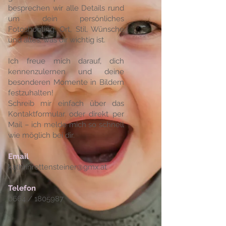
besprechen wir alle Details rund
um dein persönliches
Fotoshooting: Ort, Stil, Wünsche
und alles, was dir wichtig ist.
Ich freue mich darauf, dich
kennenzulernen und deine
besonderen Momente in Bildern
festzuhalten!
Schreib mir einfach über das
Kontaktformular oder direkt per
Mail – ich melde mich so schnell
wie möglich bei dir.
Email
kathrinrettensteiner@gmx.at
Telefon
0664 /
1805987